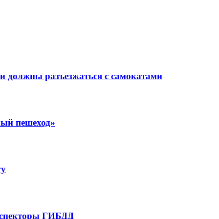
ли должны разъезжаться с самокатами
лый пешеход»
гу
инспекторы ГИБДД