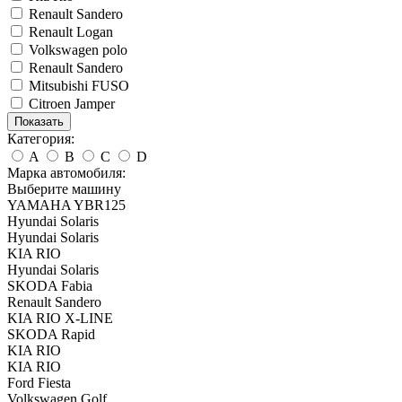
Renault Sandero
Renault Logan
Volkswagen polo
Renault Sandero
Mitsubishi FUSO
Citroen Jamper
Показать
Категория:
A
B
C
D
Марка автомобиля:
Выберите машину
YAMAHA YBR125
Hyundai Solaris
Hyundai Solaris
KIA RIO
Hyundai Solaris
SKODA Fabia
Renault Sandero
KIA RIO X-LINE
SKODA Rapid
KIA RIO
KIA RIO
Ford Fiesta
Volkswagen Golf