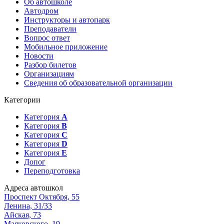
Об автошколе
Автодром
Инструкторы и автопарк
Преподаватели
Вопрос ответ
Мобильное приложение
Новости
Разбор билетов
Организациям
Сведения об образовательной организации
Категории
Категория
А
Категория
B
Категория
C
Категория
D
Категория
E
Допог
Переподготовка
Адреса автошкол
Проспект Октября, 55
Ленина, 31/33
Айская, 73
Маяковского, 19